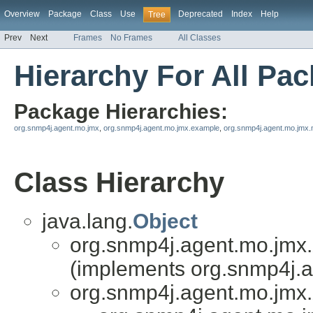
Overview
Package
Class
Use
Deprecated
Index
Help
Tree
Prev
Next
Frames
No Frames
All Classes
Hierarchy For All Pa
Package Hierarchies:
org.snmp4j.agent.mo.jmx
,
org.snmp4j.agent.mo.jmx.example
,
org.snmp4j.agent.mo.jmx.
Class Hierarchy
java.lang.
Object
org.snmp4j.agent.mo.jmx.
(implements org.snmp4j.a
org.snmp4j.agent.mo.jmx.